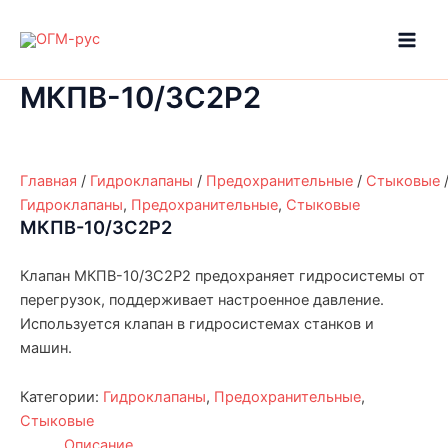
Перейти
к
Main
содержимому
МКПВ-10/3С2Р2
Men
Главная
/
Гидроклапаны
/
Предохранительные
/
Стыковые
Гидроклапаны
,
Предохранительные
,
Стыковые
МКПВ-10/3С2Р2
Клапан МКПВ-10/3С2Р2 предохраняет гидросистемы от
перегрузок, поддерживает настроенное давление.
Используется клапан в гидросистемах станков и
машин.
Категории:
Гидроклапаны
,
Предохранительные
,
Стыковые
Описание