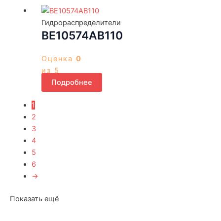
Гидрораспределители
ВЕ10574АВ110
Оценка
0
из 5
Подробнее
1
2
3
4
5
6
→
Показать ещё