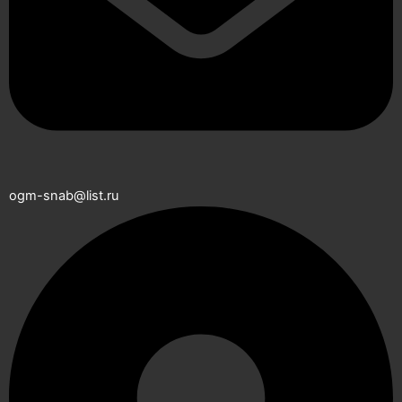
ogm-snab@list.ru