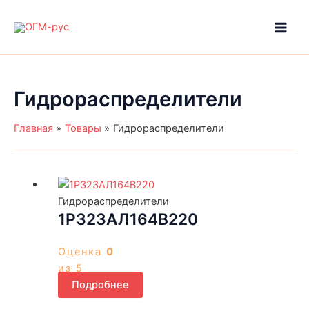
Перейти
к
Main
содержимому
Men
Гидрораспределители
Главная
Товары
Гидрораспределители
Гидрораспределители
1Р323АЛ164В220
Оценка
0
из 5
Подробнее