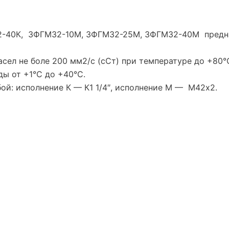
-40К, 3ФГМ32-10М, 3ФГМ32-25М, 3ФГМ32-40М предна
ел не боле 200 мм2/с (сСт) при температуре до +80°
ы от +1°С до +40°С.
ой: исполнение К — К1 1/4″, исполнение М — М42х2.