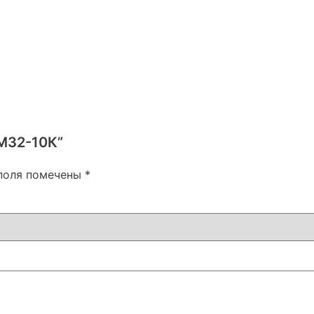
ГМ32-10К”
поля помечены
*