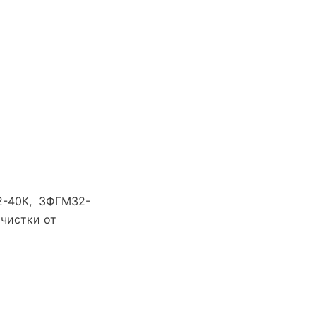
2-40К, 3ФГМ32-
чистки от