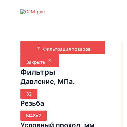
Перейти
к
содержимому
Фильтрация товаров
Закрыть
Фильтры
Давление, МПа.
Д
32
а
Резьба
в
л
Р
е
М48х2
е
н
Условный проход, мм
з
и